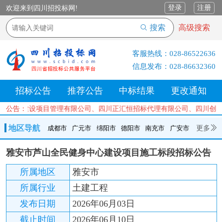
登录
注册
欢迎来到四川招投标网!
搜索
高级搜索
客服热线：
028-86522636
信息发布：
028-86632360
招标公告
推荐公告
中标结果
更改通知
川衡信建设项目管理有限公司、四川正汇恒招标代理有限公司、四川创致
公告：
地区导航
更多
成都市
广元市
绵阳市
德阳市
南充市
广安市
成都市
广元市
绵阳市
德阳市
南充市
广安市
遂宁市
雅安市芦山全民健身中心建设项目施工标段招标公告
内江市
乐山市
自贡市
泸州市
宜宾市
攀枝花
巴中市
所属地区
雅安市
达州市
资阳市
眉山市
雅安市
阿坝州
甘孜州
凉山州
所属行业
土建工程
发布日期
2026年06月03日
截止时间
2026年06月10日